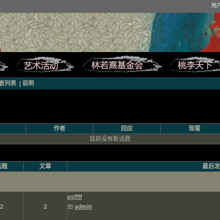
用
者列表
|
说明
作者
回应
观看
目前没有新话题
话题
文章
最后发
asffff
2
2
由
admin