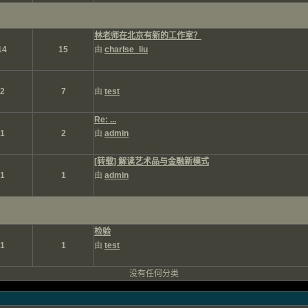
林老师在北京有新的工作室？
14
15
由
charlse_liu
2
7
由
test
Re: ...
1
2
由
admin
[转载] 解读艺术品与金融新模式
1
1
由
admin
检验
1
1
由
test
没有任何分类