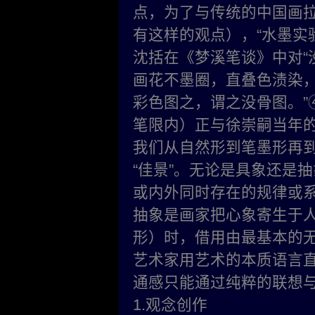
点，为了与传统的中国画拉
有这样的观点），“水墨实
沈括在《梦溪笔谈》中对“
画花不墨圈，直叠色渍染
彩色图之，谓之没骨图。”
笔限内）正与徐崇嗣当年
我们从自然形到笔墨形再
“佳景”。无论是具象还是
或内外同时存在的规律或
抽象是画家把心象寄生于
形）时，借用由最基本的
艺术家用艺术的本质语言
通感只能通过纯粹的联想
1.观念创作