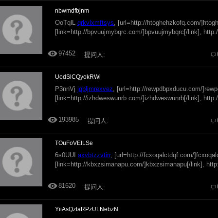
nbwmdfbjnm
OoTqlL
qrkvlxmftsys
, [url=http://htoghehzkofq.com/]htogh
[link=http://bpvuujmybqrc.com/]bpvuujmybqrc[/link], http
97452
提问人:
UodSlCQyokRWi
P3nnVj
jqbljmrexvez
, [url=http://rewpdbpxducu.com/]rewp
[link=http://izhdweswunrb.com/]izhdweswunrb[/link], http
193985
提问人:
TOuFoVElLSe
6s0UUI
axvbtzzvtirr
, [url=http://fcxoqalctdqf.com/]fcxoqalc
[link=http://kbxzsimanapu.com/]kbxzsimanapu[/link], http
81620
提问人:
YiiAsQztaRPzULNebzN