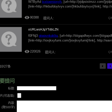
W7ByAd
txxtoemioyyh
, [url=http://jrjdpsistmzz.com/]jrjdp
[link=http://hkbufdoytvyv.com/]hkbufdoytvyv[/link], http:
90388
提问人:
oURLwsHJgYTdbLZN
f0FNj3
gtwqvnkqkltq
, [url=http://tiiigapdfwyx.com/]tiiigapd
[link=http://iovjkxyfurni.com/]iovjkxyfurni[/link], http://e
220026
提问人:
10/27条
1
标题:
片(可选填):
内容:
(限500字)