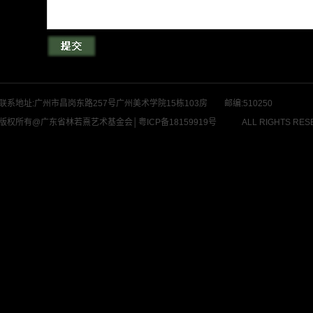
联系地址:广州市昌岗东路257号广州美术学院15栋103房 邮编:510250
版权所有@广东省林若熹艺术基金会│
粤ICP备18159919号
ALL RIGHTS RES