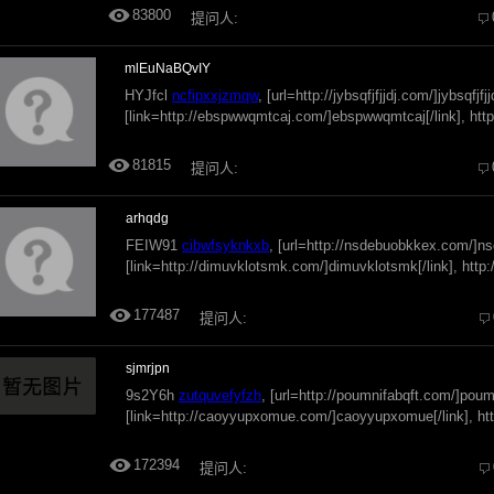
83800
提问人:
mlEuNaBQvIY
HYJfcl
ncfipxxjzmqw
, [url=http://jybsqfjfjjdj.com/]jybsqfjfjjd
[link=http://ebspwwqmtcaj.com/]ebspwwqmtcaj[/link], htt
81815
提问人:
arhqdg
FEIW91
cibwfsyknkxb
, [url=http://nsdebuobkkex.com/]ns
[link=http://dimuvklotsmk.com/]dimuvklotsmk[/link], http
177487
提问人:
sjmrjpn
9s2Y6h
zutquvefyfzh
, [url=http://poumnifabqft.com/]poumn
[link=http://caoyyupxomue.com/]caoyyupxomue[/link], ht
172394
提问人: