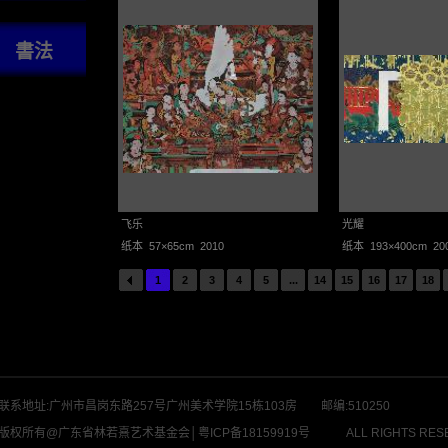
書法
飞乐
光耀
纸本 57×65cm 2010
纸本 193×400cm 20
1
2
3
4
5
...
14
15
16
17
18
联系地址:广州市昌岗东路257号广州美术学院15栋103房 邮编:510250
版权所有@广东省林若熹艺术基金会│
粤ICP备18159919号
ALL RIGHTS RES