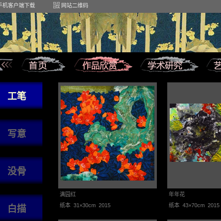
手机客户端下载
网站二维码
工笔
写意
没骨
满园红
年年花
纸本 31×30cm 2015
纸本 43×70cm 2015
白描